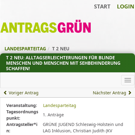
START
LOGIN
Zum Inhalt der Seite
Zur
Startseite
LANDESPARTEITAG
T 2 NEU
T 2 NEU: ALLTAGSERLEICHTERUNGEN FÜR BLINDE
MENSCHEN UND MENSCHEN MIT SEHBEHINDERUNG
SCHAFFEN!
Ha
Voriger Antrag
Nächster Antrag
Diese
Veranstaltung:
Landesparteitag
Tabelle
Tagesordnungs
1. Anträge
beschreibt
punkt:
den
Antragsteller*i
GRÜNE JUGEND Schleswig-Holstein und
Status,
n:
LAG Inklusion, Christian Judith (KV