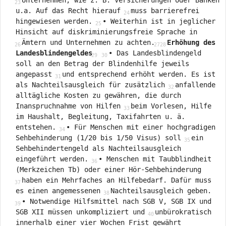
Unternehmen, wie z. B. Versicherungen oder Banken
u.a. Auf das Recht hierauf
muss barrierefrei
hingewiesen werden.
• Weiterhin ist in jeglicher
Hinsicht auf diskriminierungsfreie Sprache in
Ämtern und Unternehmen zu achten.
Erhöhung des
Landesblindengeldes
• Das Landesblindengeld
soll an den Betrag der Blindenhilfe jeweils
angepasst
und entsprechend erhöht werden. Es ist
als Nachteilsausgleich für zusätzlich
anfallende
alltägliche Kosten zu gewähren, die durch
Inanspruchnahme von Hilfen
beim Vorlesen, Hilfe
im Haushalt, Begleitung, Taxifahrten u. ä.
entstehen.
• Für Menschen mit einer hochgradigen
Sehbehinderung (1/20 bis 1/50 Visus) soll
ein
Sehbehindertengeld als Nachteilsausgleich
eingeführt werden.
• Menschen mit Taubblindheit
(Merkzeichen Tb) oder einer Hör-Sehbehinderung
haben ein Mehrfaches an Hilfebedarf. Dafür muss
es einen angemessenen
Nachteilsausgleich geben.
• Notwendige Hilfsmittel nach SGB V, SGB IX und
SGB XII müssen unkompliziert und
unbürokratisch
innerhalb einer vier Wochen Frist gewährt