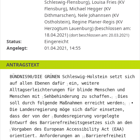
die
Schleswig-Flensburg), Louisa Fries (KV
Antragstellerin
Flensburg), Michael Hegger (KV
und
Dithmarschen), Nele Johannsen (KV
verschiedene
Ostholstein), Regine Planer-Regis (KV
Rahmendaten
Herzogtum Lauenburg) (beschlossen am:
zum
18.04.2021)
(dort beschlossen am: 20.03.2021)
Antrag
Status:
Eingereicht
Angelegt:
01.04.2021, 14:55
ANTRAGSTEXT
BÜNDNIS90/DIE GRÜNEN Schleswig-Holstein setzt sich
auf allen Ebenen dafür
ein, weitere
Alltagserleichterungen für blinde Menschen und
Menschen mit
Sehbehinderung zu schaffen.
Dies
soll durch folgende Maßnahmen erreicht werden:
•
Die Landesregierung möge sich dafür einsetzen,
dass der von der
Bundesregierung vorgelegte
Entwurf des Barrierefreiheitsgesetzes sich an den
Vorgaben des European Accessibility Act (EAA)
orientiert. Anforderungen an
Barrierefreiheit