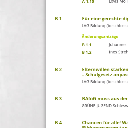
Lovis Möl
A 1.10
B 1
Für eine gerechte d
LAG Bildung (beschloss
Änderungsanträge
Johannes A
B 1.1
Ines Stre
B 1.2
B 2
Elternwillen stärke
– Schulgesetz anpa
LAG Bildung (beschloss
B 3
BAföG muss aus der
GRÜNE JUGEND Schleswig
B 4
Chancen für alle! Wa
Bildungssystem tu