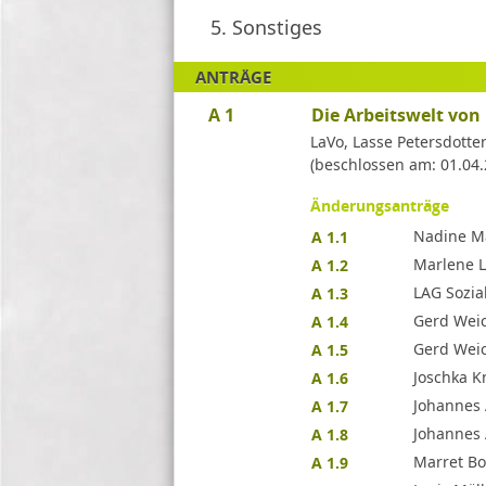
5.
Sonstiges
ANTRÄGE
A 1
Die Arbeitswelt von
LaVo, Lasse Petersdotte
(beschlossen am: 01.04.
Änderungsanträge
Nadine Ma
A 1.1
Marlene L
A 1.2
LAG Sozia
A 1.3
Gerd Weic
A 1.4
Gerd Weic
A 1.5
Joschka K
A 1.6
Johannes A
A 1.7
Johannes A
A 1.8
Marret Bo
A 1.9