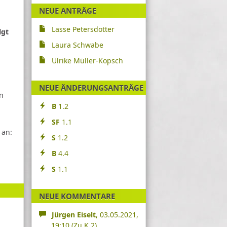
NEUE ANTRÄGE
Lasse Petersdotter
lgt
Laura Schwabe
Ulrike Müller-Kopsch
NEUE ÄNDERUNGSANTRÄGE
in
B
1.2
SF
1.1
 an:
S
1.2
B
4.4
S
1.1
NEUE KOMMENTARE
Jürgen Eiselt
, 03.05.2021,
19:10
(Zu K 2)