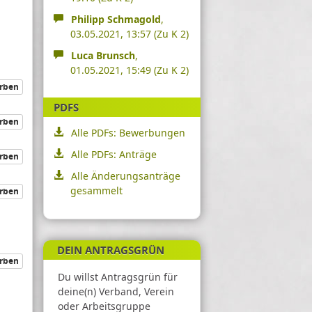
Philipp Schmagold
,
03.05.2021, 13:57
(Zu K 2)
Luca Brunsch
,
01.05.2021, 15:49
(Zu K 2)
rben
PDFS
rben
Alle PDFs: Bewerbungen
Alle PDFs: Anträge
rben
Alle Änderungsanträge
gesammelt
rben
DEIN ANTRAGSGRÜN
rben
Du willst Antragsgrün für
deine(n) Verband, Verein
oder Arbeitsgruppe