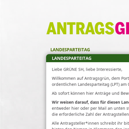
Zum Inhalt der Seite
Z
u
r
S
t
LANDESPARTEITAG
a
r
LANDESPARTEITAG
t
Liebe GRÜNE SH, liebe Interessierte,
s
e
Willkommen auf Antragsgrün, dem Port
i
ordentlichen Landesparteitag (LPT) am 
t
Ab sofort können hier Anträge und B
e
Wir weisen darauf, dass für diesen Lan
entweder hier oder per Mail an unten 
die erforderliche Zahl der Antragstelle
Alle Antragsteller*innen schreibt ihr 