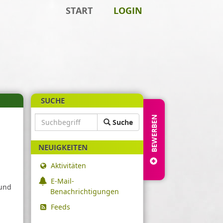
START
LOGIN
SUCHE
S
BEWERBEN
Suche
u
c
NEUIGKEITEN
h
b
Aktivitäten
e
E-Mail-
g
 und
Benachrichtigungen
r
i
Feeds
f
f