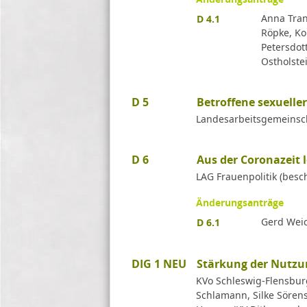
Anna Tran
D 4.1
Röpke, Ko
Petersdott
Ostholste
D 5
Betroffene sexuelle
Landesarbeitsgemeinsch
D 6
Aus der Coronazeit 
LAG Frauenpolitik (besc
Änderungsanträge
Gerd Weic
D 6.1
DIG 1 NEU
Stärkung der Nutzu
KVo Schleswig-Flensburg
Schlamann, Silke Sörens