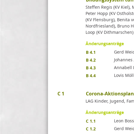
Steffen Regis (KV Kiel),
Peter Hopp (KV Ostholst
(KV Flensburg), Benita 
Nordfriesland), Bruno H
Loop (KV Dithmarschen)
Änderungsanträge
Gerd Weic
B 4.1
Johannes A
B 4.2
Annabell 
B 4.3
Lovis Möl
B 4.4
C 1
Corona-Aktionsplan 
LAG Kinder, Jugend, Fam
Änderungsanträge
Leon Boss
C 1.1
Gerd Weic
C 1.2