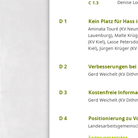
Denise Lo
C 1.3
D 1
Kein Platz für Hass 
Aminata Touré (KV Neumü
Lauenburg), Malte Krüge
(KV Kiel), Lasse Petersd
Kiel), Jürgen Krüger (K
D 2
Verbesserungen bei 
Gerd Weichelt (KV Dith
D 3
Kostenfreie Informa
Gerd Weichelt (KV Dith
D 4
Positionierung zu V
Landesarbeitsgemeinsch
Änderungsanträge