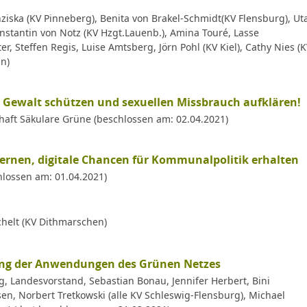
ziska (KV Pinneberg), Benita von Brakel-Schmidt(KV Flensburg), Ut
nstantin von Notz (KV Hzgt.Lauenb.), Amina Touré, Lasse
er, Steffen Regis, Luise Amtsberg, Jörn Pohl (KV Kiel), Cathy Nies (
in)
r Gewalt schützen und sexuellen Missbrauch aufklären!
aft Säkulare Grüne (beschlossen am: 02.04.2021)
lernen, digitale Chancen für Kommunalpolitik erhalten
hlossen am: 01.04.2021)
helt (KV Dithmarschen)
ng der Anwendungen des Grünen Netzes
, Landesvorstand, Sebastian Bonau, Jennifer Herbert, Bini
en, Norbert Tretkowski (alle KV Schleswig-Flensburg), Michael