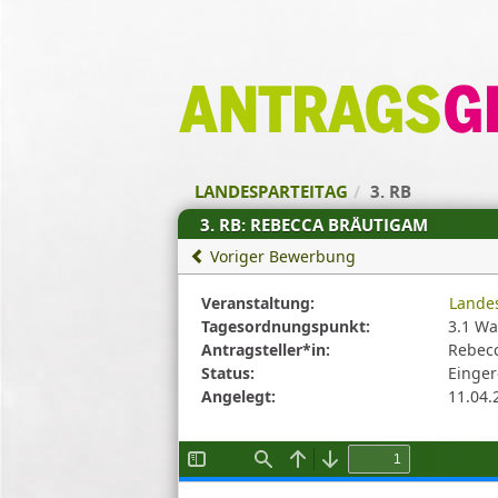
Zum Inhalt der Seite
Zur
Startseite
LANDESPARTEITAG
3. RB
3. RB: REBECCA BRÄUTIGAM
Voriger Bewerbung
Diese
Veranstaltung:
Landes
Tabelle
Tagesordnungspunkt:
3.1 Wa
beschreibt
Antragsteller*in:
Rebecc
den
Status:
Einger
Status,
Angelegt:
11.04.
die
Antragstellerin
und
verschiedene