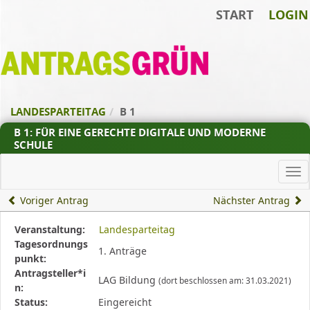
START
LOGIN
Zum Inhalt der Seite
Zur
Startseite
LANDESPARTEITAG
B 1
B 1: FÜR EINE GERECHTE DIGITALE UND MODERNE
SCHULE
Ha
Voriger Antrag
Nächster Antrag
Diese
Veranstaltung:
Landesparteitag
Tabelle
Tagesordnungs
1. Anträge
beschreibt
punkt:
den
Antragsteller*i
LAG Bildung
(dort beschlossen am: 31.03.2021)
Status,
n:
die
Status:
Eingereicht