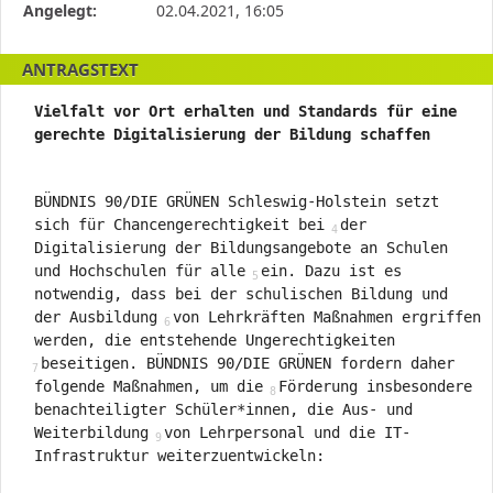
Antragstellerin
Angelegt:
02.04.2021, 16:05
und
verschiedene
ANTRAGSTEXT
Rahmendaten
zum
Vielfalt vor Ort erhalten und Standards für eine
Antrag
gerechte Digitalisierung der
Bildung schaffen
BÜNDNIS 90/DIE GRÜNEN Schleswig-Holstein setzt
sich für Chancengerechtigkeit bei
der
Digitalisierung der Bildungsangebote an Schulen
und Hochschulen für alle
ein. Dazu ist es
notwendig, dass bei der schulischen Bildung und
der Ausbildung
von Lehrkräften Maßnahmen ergriffen
werden, die entstehende Ungerechtigkeiten
beseitigen. BÜNDNIS 90/DIE GRÜNEN fordern daher
folgende Maßnahmen, um die
Förderung insbesondere
benachteiligter Schüler*innen, die Aus- und
Weiterbildung
von Lehrpersonal und die IT-
Infrastruktur weiterzuentwickeln: