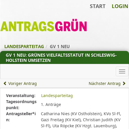
START
LOGIN
Zum Inhalt der Seite
Zur
Startseite
LANDESPARTEITAG
GV 1 NEU
GV 1 NEU: GRÜNES VIELFALTSSTATUT IN SCHLESWIG-
HOLSTEIN UMSETZEN
Ha
Voriger Antrag
Nächster Antrag
Diese
Veranstaltung:
Landesparteitag
Tabelle
Tagesordnungs
1. Anträge
beschreibt
punkt:
den
Antragsteller*i
Catharina Nies (KV Ostholstein), KVo Sl-Fl,
Status,
n:
Gazi Freitag (KV Kiel), Christian Judith (KV
die
Sl-Fl), Uta Röpcke (KV Hzgt. Lauenburg),