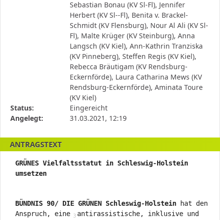
Antragstellerin
Sebastian Bonau (KV Sl-Fl), Jennifer
und
Herbert (KV Sl--Fl), Benita v. Brackel-
verschiedene
Schmidt (KV Flensburg), Nour Al Ali (KV Sl-
Rahmendaten
Fl), Malte Krüger (KV Steinburg), Anna
zum
Langsch (KV Kiel), Ann-Kathrin Tranziska
Antrag
(KV Pinneberg), Steffen Regis (KV Kiel),
Rebecca Bräutigam (KV Rendsburg-
Eckernförde), Laura Catharina Mews (KV
Rendsburg-Eckernförde), Aminata Toure
(KV Kiel)
Status:
Eingereicht
Angelegt:
31.03.2021, 12:19
ANTRAGSTEXT
GRÜNES Vielfaltsstatut in Schleswig-Holstein
umsetzen
BÜNDNIS 90/ DIE GRÜNEN Schleswig-Holstein
hat den
Anspruch, eine
antirassistische, inklusive und