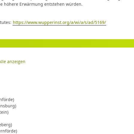
eine höhere Erwärmung entstehen würden.
itutes:
https://www.wupperinst.org/a/wi/a/s/ad/5169/
Alle anzeigen
nförde)
ensburg)
ein)
eberg)
rnförde)