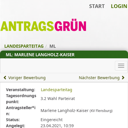
START
LOGIN
Zum Inhalt der Seite
Zur
Startseite
LANDESPARTEITAG
ML
ML: MARLENE LANGHOLZ-KAISER
Ha
Voriger Bewerbung
Nächster Bewerbung
Diese
Veranstaltung:
Landesparteitag
Tabelle
Tagesordnungs
3.2 Wahl Parteirat
beschreibt
punkt:
den
Antragsteller*i
Marlene Langholz-Kaiser
(KV Flensburg)
Status,
n:
die
Status:
Eingereicht
Antragstellerin
Angelegt:
23.04.2021, 10:59