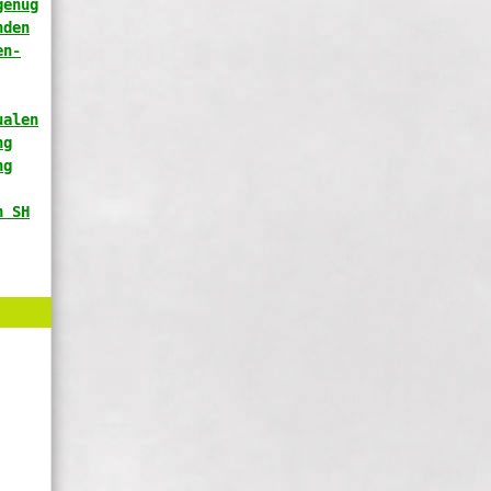
genug
nden
en-
ualen
ng
ng
n SH