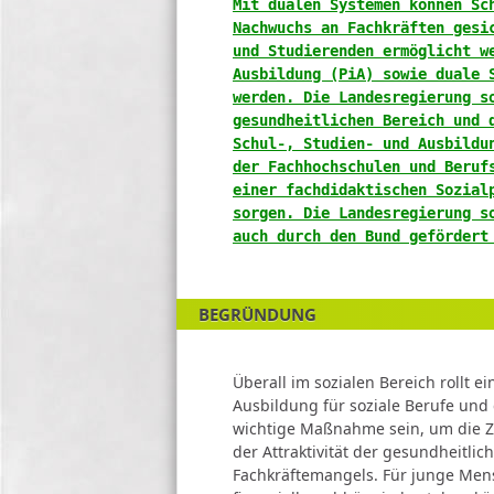
zum
Mit dualen Systemen können Sc
Änderungsantrag
Nachwuchs an Fachkräften gesi
und Studierenden ermöglicht w
Ausbildung (PiA) sowie duale 
werden. Die Landesregierung s
gesundheitlichen Bereich und 
Schul-, Studien- und Ausbildu
der Fachhochschulen und Beruf
einer fachdidaktischen Sozial
sorgen. Die Landesregierung s
auch durch den Bund gefördert
BEGRÜNDUNG
Überall im sozialen Bereich rollt e
Ausbildung für soziale Berufe und 
wichtige Maßnahme sein, um die Zi
der Attraktivität der gesundheitli
Fachkräftemangels. Für junge Mens