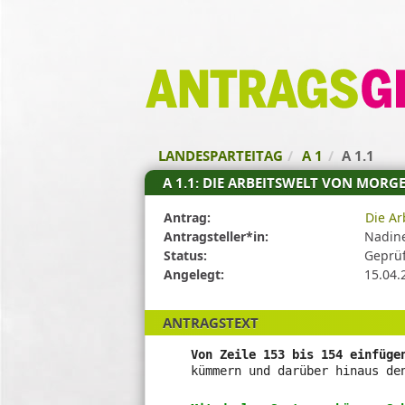
Zum Inhalt der Seite
Zur
Startseite
LANDESPARTEITAG
A 1
A 1.1
A 1.1: DIE ARBEITSWELT VON MORG
Diese
Antrag:
Die Ar
Tabelle
Antragsteller*in:
Nadin
beschreibt
Status:
Geprüf
den
Angelegt:
15.04.
Status,
die
ANTRAGSTEXT
Antragstellerin
und
Von Zeile 153 bis 154 einfüge
verschiedene
kümmern und darüber hinaus de
Rahmendaten