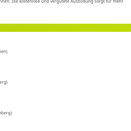
nnen. Die kostenlose und vergütete Ausbildung sorgt für mehr
hen)
erg)
eberg)