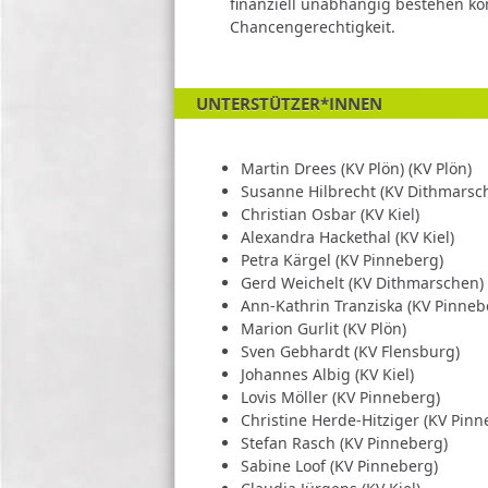
finanziell unabhängig bestehen kö
Chancengerechtigkeit.
UNTERSTÜTZER*INNEN
Martin Drees (KV Plön) (KV Plön)
Susanne Hilbrecht (KV Dithmarsc
Christian Osbar (KV Kiel)
Alexandra Hackethal (KV Kiel)
Petra Kärgel (KV Pinneberg)
Gerd Weichelt (KV Dithmarschen)
Ann-Kathrin Tranziska (KV Pinneb
Marion Gurlit (KV Plön)
Sven Gebhardt (KV Flensburg)
Johannes Albig (KV Kiel)
Lovis Möller (KV Pinneberg)
Christine Herde-Hitziger (KV Pinn
Stefan Rasch (KV Pinneberg)
Sabine Loof (KV Pinneberg)