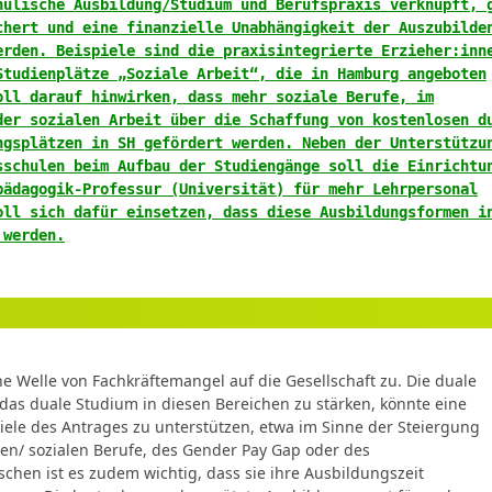
hulische Ausbildung/Studium und Berufspraxis verknüpft, 
chert und eine finanzielle Unabhängigkeit der Auszubilde
erden. Beispiele sind die praxisintegrierte Erzieher:inn
Studienplätze „Soziale Arbeit“, die in Hamburg angeboten
oll darauf hinwirken, dass mehr soziale Berufe, im
der sozialen Arbeit über die Schaffung von kostenlosen d
ngsplätzen in SH gefördert werden. Neben der Unterstützu
sschulen beim Aufbau der Studiengänge soll die Einrichtu
pädagogik-Professur (Universität) für mehr Lehrpersonal
oll sich dafür einsetzen, dass diese Ausbildungsformen i
 werden.
ine Welle von Fachkräftemangel auf die Gesellschaft zu. Die duale
das duale Studium in diesen Bereichen zu stärken, könnte eine
ele des Antrages zu unterstützen, etwa im Sinne der Steiergung
chen/ sozialen Berufe, des Gender Pay Gap oder des
chen ist es zudem wichtig, dass sie ihre Ausbildungszeit