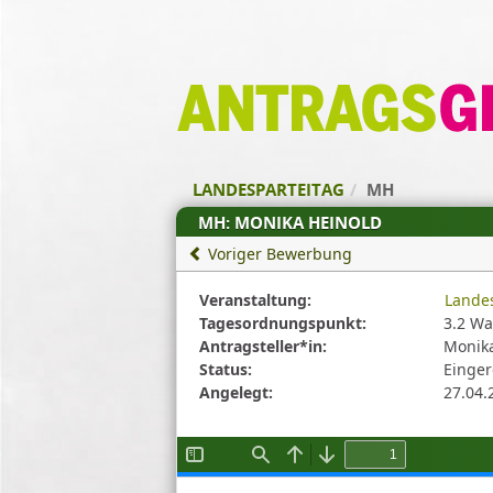
Zum Inhalt der Seite
Zur
Startseite
LANDESPARTEITAG
MH
MH: MONIKA HEINOLD
Voriger Bewerbung
Diese
Veranstaltung:
Landes
Tabelle
Tagesordnungspunkt:
3.2 Wa
beschreibt
Antragsteller*in:
Monik
den
Status:
Einger
Status,
Angelegt:
27.04.
die
Antragstellerin
und
verschiedene