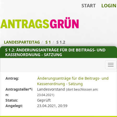
START
LOGIN
Zum Inhalt der Seite
Zur
Startseite
LANDESPARTEITAG
S 1
S 1.2
S 1.2: ÄNDERUNGSANTRÄGE FÜR DIE BEITRAGS- UND
KASSENORDNUNG - SATZUNG
Ha
Diese
Antrag:
Änderungsanträge für die Beitrags- und
Tabelle
Kassenordnung - Satzung
beschreibt
Antragsteller*i
Landesvorstand
(dort beschlossen am:
den
n:
23.04.2021)
Status,
Status:
Geprüft
die
Angelegt:
23.04.2021, 20:59
Antragstellerin
und